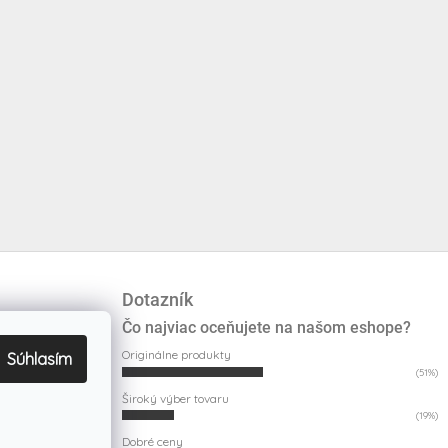
Dotazník
Čo najviac oceňujete na našom eshope?
Originálne produkty
Súhlasím
(51%)
Široký výber tovaru
(19%)
Dobré ceny