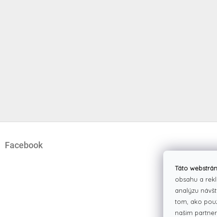
Z
á
Facebook
p
ä
t
Táto webstrán
i
obsahu a rekl
e
analýzu návšt
tom, ako pou
našim partner