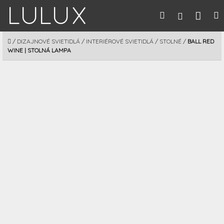
Prejsť
Nák
Hľadať
M
Prihláseni
na
obsah
koší
DOMOV
/
DIZAJNOVÉ SVIETIDLÁ
/
INTERIÉROVÉ SVIETIDLÁ
/
STOLNÉ
/
BALL RED
WINE | STOLNÁ LAMPA