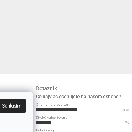
Dotazník
Čo najviac oceňujete na našom eshope?
Originálne produkty
Súhlasím
(51%)
Široký výber tovaru
(19%)
Dobré ceny