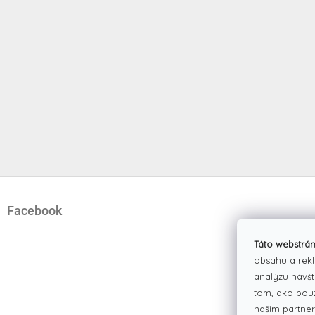
Z
á
Facebook
p
ä
t
Táto webstrán
i
obsahu a rekl
e
analýzu návšt
tom, ako pou
našim partner