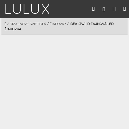
Prejsť
Nák
Hľadať
M
Prihláseni
na
obsah
koší
DOMOV
/
DIZAJNOVÉ SVIETIDLÁ
/
ŽIAROVKY
/
IDEA 13W | DIZAJNOVÁ LED
ŽIAROVKA