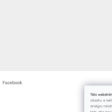
Z
á
Facebook
p
ä
t
Táto webstrán
i
obsahu a rekl
e
analýzu návšt
tom, ako pou