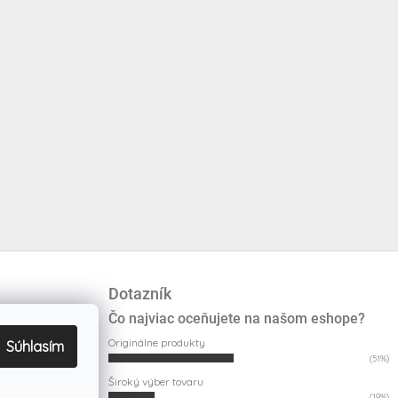
Dotazník
Čo najviac oceňujete na našom eshope?
Originálne produkty
Súhlasím
(51%)
Široký výber tovaru
(19%)