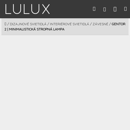
Prejsť
Nák
Hľadať
M
Prihláseni
na
obsah
koší
DOMOV
/
DIZAJNOVÉ SVIETIDLÁ
/
INTERIÉROVÉ SVIETIDLÁ
/
ZÁVESNÉ
/
GENTOR
2 | MINIMALISTICKÁ STROPNÁ LAMPA