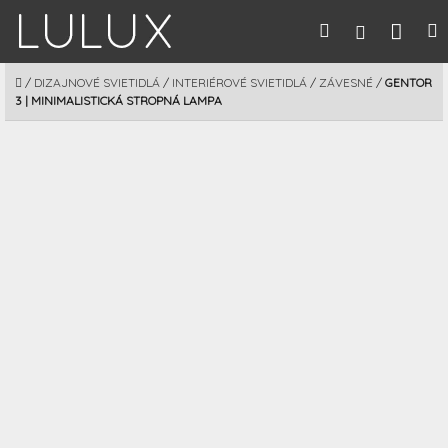
Prejsť
Nák
Hľadať
M
Prihláseni
na
obsah
koší
DOMOV
/
DIZAJNOVÉ SVIETIDLÁ
/
INTERIÉROVÉ SVIETIDLÁ
/
ZÁVESNÉ
/
GENTOR
3 | MINIMALISTICKÁ STROPNÁ LAMPA