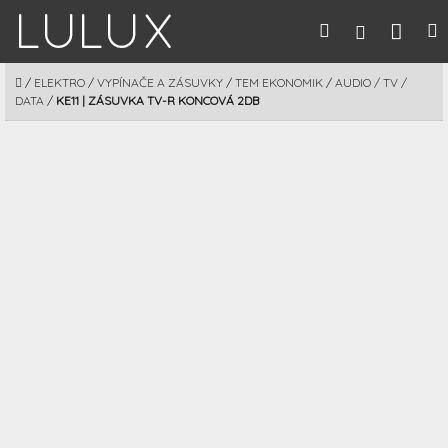
Prejsť
Nák
Hľadať
M
Prihláseni
na
obsah
koší
DOMOV
/
ELEKTRO
/
VYPÍNAČE A ZÁSUVKY
/
TEM EKONOMIK
/
AUDIO / TV /
DATA
/
KE11 | ZÁSUVKA TV-R KONCOVÁ 2DB