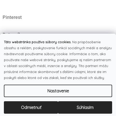
t
i
e
Pinterest
Dotazník
Čo najviac oceňujete na našom eshope?
Táto webstránka používa súbory cookies.
Na prispôsobenie
obsahu a reklám, poskytovanie funkcií sociálnych médií a analýzu
Originálne produkty
(51%)
návštevnosti používame súbory cookie. Informácie o tom, ako
používate naše webové stránky, poskytujeme aj našim partnerom
Široký výber tovaru
(19%)
v oblasti sociálnych médií, inzercie a analýzy. Títo partneri môžu
Dobré ceny
príslušné informácie skombinovať s ďalšími údajmi, ktoré ste im
(13%)
poskytli alebo ktoré od vás získali, keď ste používali ich služby.
Pekná webstránka
(17%)
Nastavenie
Počet hlasov:
186
Copyright 2026
LULUX
. Všetky práva vyhradené.
Upraviť
Odmietnuť
Súhlasím
Vytvoril Shoptet
nastavenie cookies