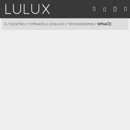
Prejsť
Nák
Hľadať
M
Prihláseni
na
obsah
koší
DOMOV
/
ELEKTRO
/
VYPÍNAČE A ZÁSUVKY
/
TEM EKONOMIK
/
SPÍNAČE