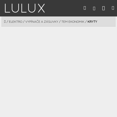
Prejsť
Nák
Hľadať
M
Prihláseni
na
obsah
koší
DOMOV
/
ELEKTRO
/
VYPÍNAČE A ZÁSUVKY
/
TEM EKONOMIK
/
KRYTY