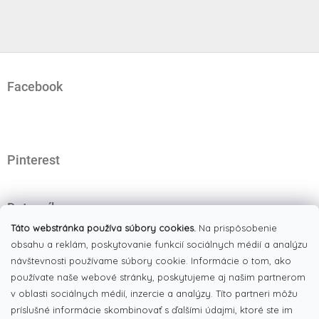
Z
á
Facebook
p
ä
t
i
e
Pinterest
Dotazník
Čo najviac oceňujete na našom eshope?
Táto webstránka používa súbory cookies.
Na prispôsobenie
obsahu a reklám, poskytovanie funkcií sociálnych médií a analýzu
Originálne produkty
(51%)
návštevnosti používame súbory cookie. Informácie o tom, ako
používate naše webové stránky, poskytujeme aj našim partnerom
Široký výber tovaru
(19%)
v oblasti sociálnych médií, inzercie a analýzy. Títo partneri môžu
Dobré ceny
príslušné informácie skombinovať s ďalšími údajmi, ktoré ste im