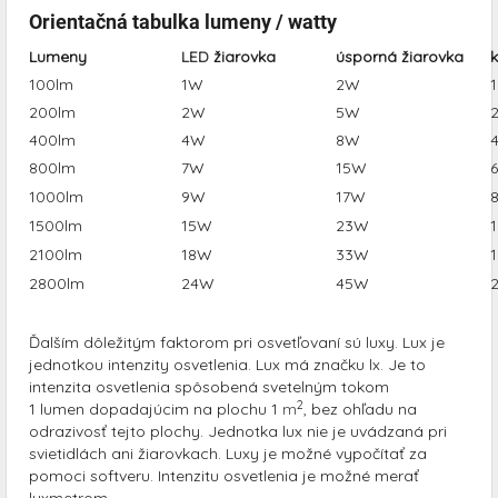
Orientačná tabulka lumeny / watty
Lumeny
LED
žiarovka
úsporná žiarovka
k
100lm
1W
2W
200lm
2W
5W
400lm
4W
8W
800lm
7W
15W
1000lm
9W
17W
1500lm
15W
23W
2100lm
18W
33W
2800lm
24W
45W
Ďalším dôležitým faktorom pri osvetľovaní sú luxy. Lux je
jednotkou intenzity osvetlenia. Lux má značku lx. Je to
intenzita osvetlenia spôsobená svetelným tokom
2
1 lumen dopadajúcim na plochu 1
m
, bez ohľadu na
odrazivosť tejto plochy. Jednotka lux nie je uvádzaná pri
svietidlách ani žiarovkach. Luxy je možné vypočítať za
pomoci softveru. Intenzitu osvetlenia je možné merať