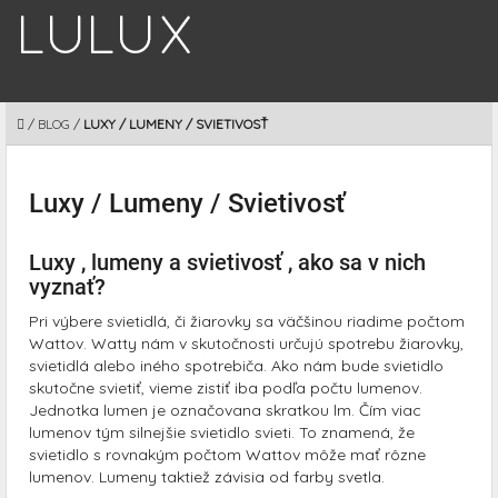
Prejsť
na
obsah
DOMOV
/
BLOG
/
LUXY / LUMENY / SVIETIVOSŤ
Luxy / Lumeny / Svietivosť
Luxy , lumeny a svietivosť , ako sa v nich
vyznať?
Pri výbere svietidlá, či žiarovky sa väčšinou riadime počtom
Wattov. Watty nám v skutočnosti určujú spotrebu žiarovky,
svietidlá alebo iného spotrebiča. Ako nám bude svietidlo
skutočne svietiť, vieme zistiť iba podľa počtu lumenov.
Jednotka lumen je označovana skratkou lm. Čím viac
lumenov tým silnejšie svietidlo svieti. To znamená, že
svietidlo s rovnakým počtom Wattov môže mať rôzne
lumenov. Lumeny taktiež závisia od farby svetla.