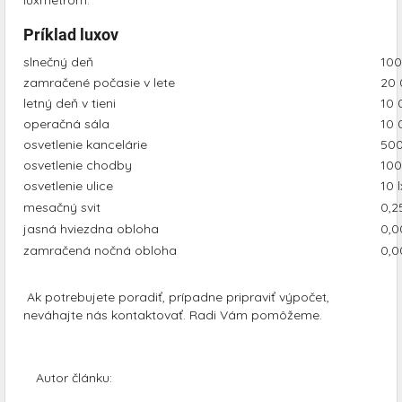
luxmetrom.
Príklad luxov
slnečný deň
100
zamračené počasie v lete
20 
letný deň v tieni
10 
operačná sála
10 
osvetlenie kancelárie
500
osvetlenie chodby
100
osvetlenie ulice
10 l
mesačný svit
0,25
jasná hviezdna obloha
0,0
zamračená nočná obloha
0,0
Ak potrebujete poradiť, prípadne pripraviť výpočet,
neváhajte nás kontaktovať. Radi Vám pomôžeme.
Autor článku: