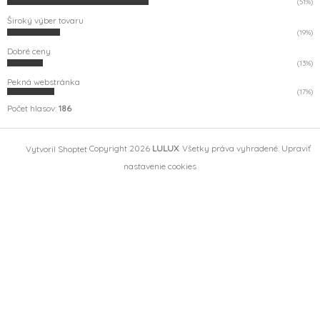
(51%)
Široký výber tovaru
(19%)
Dobré ceny
(13%)
Pekná webstránka
(17%)
Počet hlasov:
186
Copyright 2026
LULUX
. Všetky práva vyhradené.
Upraviť
Vytvoril Shoptet
nastavenie cookies