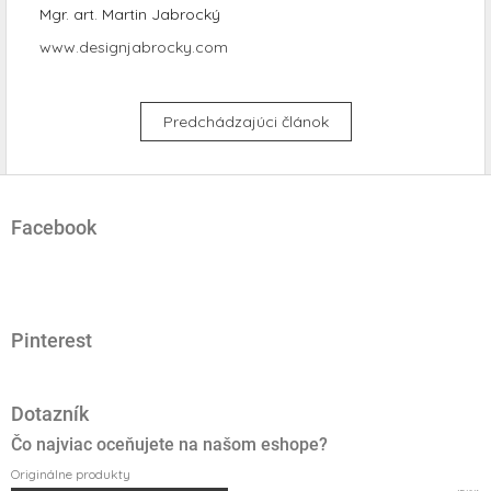
Mgr. art. Martin Jabrocký
www.designjabrocky.com
Predchádzajúci článok
Z
á
Facebook
p
ä
t
i
e
Pinterest
Dotazník
Čo najviac oceňujete na našom eshope?
Originálne produkty