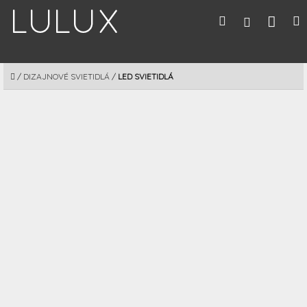
Prejsť
Nák
Hľadať
M
Prihláseni
na
obsah
koší
DOMOV
/
DIZAJNOVÉ SVIETIDLÁ
/
LED SVIETIDLÁ