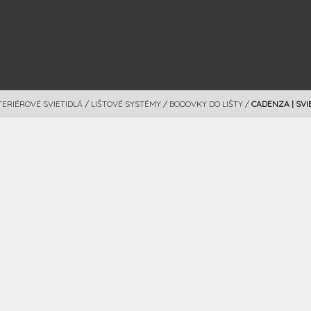
TERIÉROVÉ SVIETIDLÁ
/
LIŠTOVÉ SYSTÉMY
/
BODOVKY DO LIŠTY
/
CADENZA | SVI