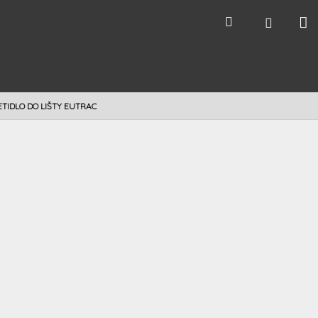
N
Hľadať
Prihláse
k
ETIDLO DO LIŠTY EUTRAC