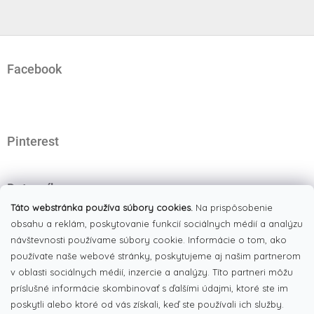
Z
á
Facebook
p
ä
t
i
e
Pinterest
Dotazník
Čo najviac oceňujete na našom eshope?
Táto webstránka používa súbory cookies.
Na prispôsobenie
obsahu a reklám, poskytovanie funkcií sociálnych médií a analýzu
Originálne produkty
(51%)
návštevnosti používame súbory cookie. Informácie o tom, ako
používate naše webové stránky, poskytujeme aj našim partnerom
Široký výber tovaru
(19%)
v oblasti sociálnych médií, inzercie a analýzy. Títo partneri môžu
Dobré ceny
príslušné informácie skombinovať s ďalšími údajmi, ktoré ste im
(13%)
poskytli alebo ktoré od vás získali, keď ste používali ich služby.