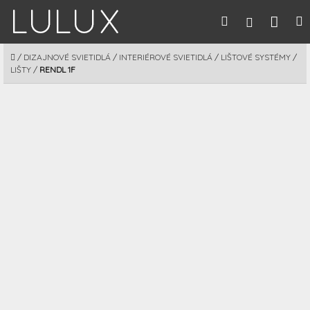
Prejsť
Nák
Hľadať
M
Prihláseni
na
obsah
koší
DOMOV
/
DIZAJNOVÉ SVIETIDLÁ
/
INTERIÉROVÉ SVIETIDLÁ
/
LIŠTOVÉ SYSTÉMY
/
LIŠTY
/
RENDL 1F