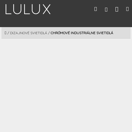
Prejsť
Nák
Hľadať
M
Prihláseni
na
obsah
koší
DOMOV
/
DIZAJNOVÉ SVIETIDLÁ
/
CHRÓMOVÉ INDUSTRIÁLNE SVIETIDLÁ