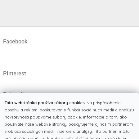
Z
á
Facebook
p
ä
t
i
e
Pinterest
Dotazník
Čo najviac oceňujete na našom eshope?
Táto webstránka používa súbory cookies.
Na prispôsobenie
obsahu a reklám, poskytovanie funkcií sociálnych médií a analýzu
Originálne produkty
(51%)
návštevnosti používame súbory cookie. Informácie o tom, ako
používate naše webové stránky, poskytujeme aj našim partnerom
Široký výber tovaru
(19%)
v oblasti sociálnych médií, inzercie a analýzy. Títo partneri môžu
Dobré ceny
príslušné informácie skombinovať s ďalšími údajmi, ktoré ste im