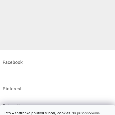
Z
á
Facebook
p
ä
t
i
e
Pinterest
Dotazník
Čo najviac oceňujete na našom eshope?
Táto webstránka používa súbory cookies.
Na prispôsobenie