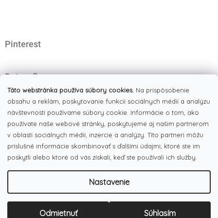
ä
t
i
e
Pinterest
Dotazník
Čo najviac oceňujete na našom eshope?
Táto webstránka používa súbory cookies.
Na prispôsobenie
obsahu a reklám, poskytovanie funkcií sociálnych médií a analýzu
Originálne produkty
návštevnosti používame súbory cookie. Informácie o tom, ako
(51%)
používate naše webové stránky, poskytujeme aj našim partnerom
Široký výber tovaru
(19%)
v oblasti sociálnych médií, inzercie a analýzy. Títo partneri môžu
Dobré ceny
príslušné informácie skombinovať s ďalšími údajmi, ktoré ste im
(13%)
poskytli alebo ktoré od vás získali, keď ste používali ich služby.
Pekná webstránka
(17%)
Nastavenie
Počet hlasov:
186
Copyright 2026
LULUX
. Všetky práva vyhradené.
Upraviť
Odmietnuť
Súhlasím
Vytvoril Shoptet