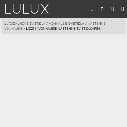
Prejsť
Nák
Hľadať
M
Prihláseni
na
obsah
koší
DOMOV
/
DIZAJNOVÉ SVIETIDLÁ
/
VONKAJŠIE SVIETIDLÁ
/
NÁSTENNÉ
VONKAJŠIE
/
LIZZI I | VONKAJŠIE NÁSTENNÉ SVIETIDLO IP54