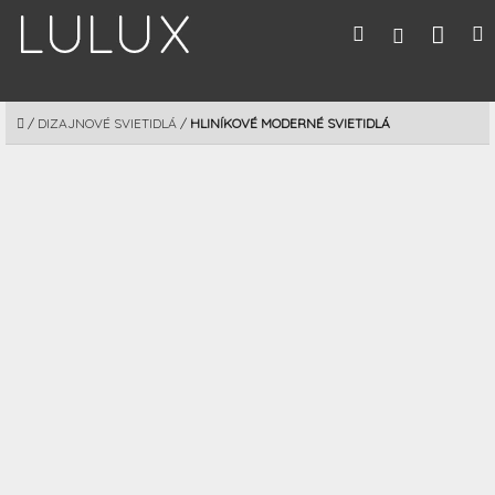
Prejsť
Nák
Hľadať
M
Prihláseni
na
obsah
koší
DOMOV
/
DIZAJNOVÉ SVIETIDLÁ
/
HLINÍKOVÉ MODERNÉ SVIETIDLÁ