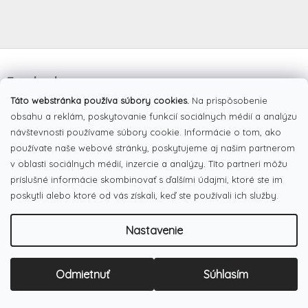
Z
á
Facebook
p
ä
Táto webstránka používa súbory cookies.
Na prispôsobenie
t
obsahu a reklám, poskytovanie funkcií sociálnych médií a analýzu
i
návštevnosti používame súbory cookie. Informácie o tom, ako
e
používate naše webové stránky, poskytujeme aj našim partnerom
Pinterest
v oblasti sociálnych médií, inzercie a analýzy. Títo partneri môžu
príslušné informácie skombinovať s ďalšími údajmi, ktoré ste im
poskytli alebo ktoré od vás získali, keď ste používali ich služby.
Dotazník
Čo najviac oceňujete na našom eshope?
Nastavenie
Originálne produkty
(51%)
Široký výber tovaru
Odmietnuť
Súhlasím
(19%)
Dobré ceny
(13%)