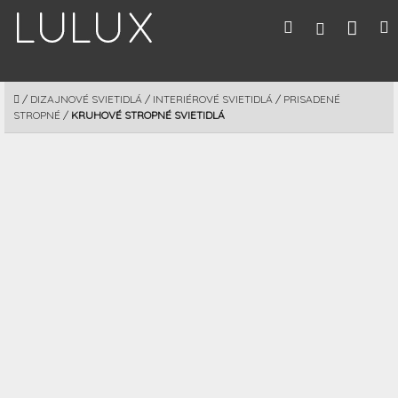
Prejsť
Nák
Hľadať
M
Prihláseni
na
obsah
koší
DOMOV
/
DIZAJNOVÉ SVIETIDLÁ
/
INTERIÉROVÉ SVIETIDLÁ
/
PRISADENÉ
STROPNÉ
/
KRUHOVÉ STROPNÉ SVIETIDLÁ