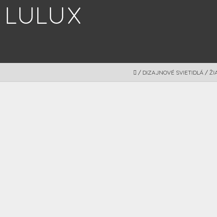
Prejsť
na
obsah
DOMOV
/
DIZAJNOVÉ SVIETIDLÁ
/
ŽI