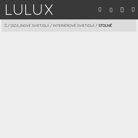
Prejsť
Nák
Hľadať
M
Prihláseni
na
obsah
koší
DOMOV
/
DIZAJNOVÉ SVIETIDLÁ
/
INTERIÉROVÉ SVIETIDLÁ
/
STOLNÉ