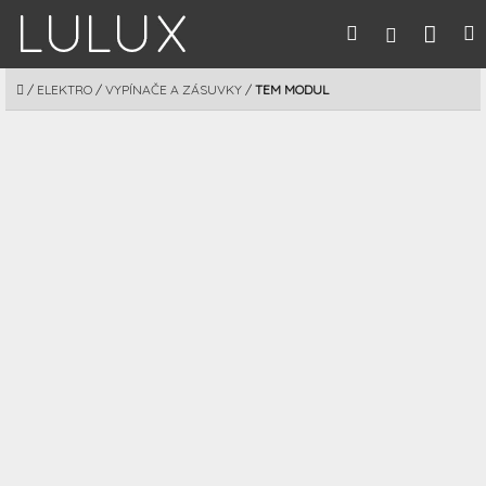
Prejsť
Nák
Hľadať
M
Prihláseni
na
obsah
koší
DOMOV
/
ELEKTRO
/
VYPÍNAČE A ZÁSUVKY
/
TEM MODUL