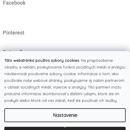
Facebook
p
ä
t
i
e
Pinterest
Dotazník
Čo najviac oceňujete na našom eshope?
Táto webstránka používa súbory cookies.
Na prispôsobenie
obsahu a reklám, poskytovanie funkcií sociálnych médií a analýzu
Originálne produkty
(51%)
návštevnosti používame súbory cookie. Informácie o tom, ako
používate naše webové stránky, poskytujeme aj našim partnerom
Široký výber tovaru
(19%)
v oblasti sociálnych médií, inzercie a analýzy. Títo partneri môžu
Dobré ceny
príslušné informácie skombinovať s ďalšími údajmi, ktoré ste im
(13%)
poskytli alebo ktoré od vás získali, keď ste používali ich služby.
Pekná webstránka
(17%)
Nastavenie
Počet hlasov:
186