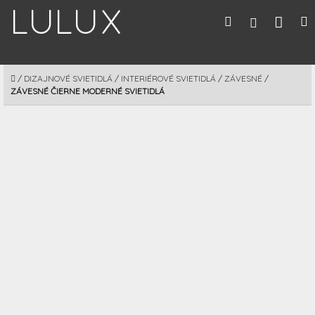
Prejsť
Nák
Hľadať
M
Prihláseni
na
obsah
koší
DOMOV
/
DIZAJNOVÉ SVIETIDLÁ
/
INTERIÉROVÉ SVIETIDLÁ
/
ZÁVESNÉ
/
ZÁVESNÉ ČIERNE MODERNÉ SVIETIDLÁ