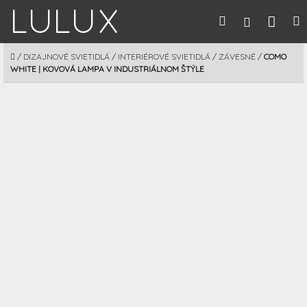
Prejsť
Nák
Hľadať
M
Prihláseni
na
obsah
koší
DOMOV
/
DIZAJNOVÉ SVIETIDLÁ
/
INTERIÉROVÉ SVIETIDLÁ
/
ZÁVESNÉ
/
COMO
WHITE | KOVOVÁ LAMPA V INDUSTRIÁLNOM ŠTÝLE