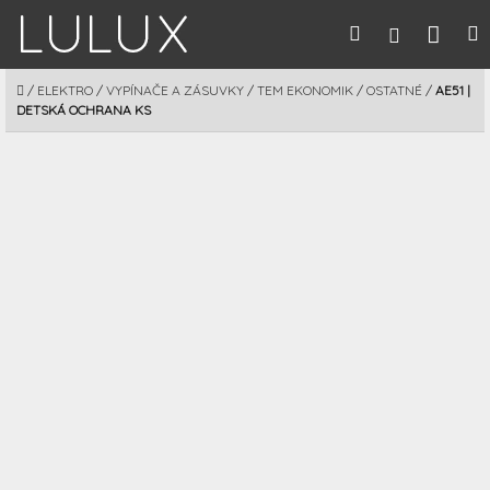
Prejsť
Nák
Hľadať
M
Prihláseni
na
obsah
koší
DOMOV
/
ELEKTRO
/
VYPÍNAČE A ZÁSUVKY
/
TEM EKONOMIK
/
OSTATNÉ
/
AE51 |
DETSKÁ OCHRANA KS