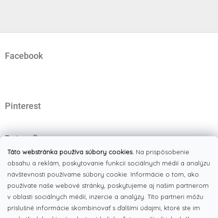
Z
á
Facebook
p
ä
t
i
e
Pinterest
Dotazník
Čo najviac oceňujete na našom eshope?
Táto webstránka používa súbory cookies.
Na prispôsobenie
obsahu a reklám, poskytovanie funkcií sociálnych médií a analýzu
Originálne produkty
(51%)
návštevnosti používame súbory cookie. Informácie o tom, ako
používate naše webové stránky, poskytujeme aj našim partnerom
Široký výber tovaru
(19%)
v oblasti sociálnych médií, inzercie a analýzy. Títo partneri môžu
Dobré ceny
príslušné informácie skombinovať s ďalšími údajmi, ktoré ste im
(13%)