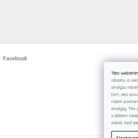
Z
á
Facebook
p
ä
t
Táto webstrán
i
obsahu a rekl
e
analýzu návšt
tom, ako pou
našim partner
analýzy. Títo
s ďalšími údaj
získali, keď st