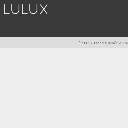
Prejsť
na
obsah
DOMOV
/
ELEKTRO
/
VYPÍNAČE A ZÁ