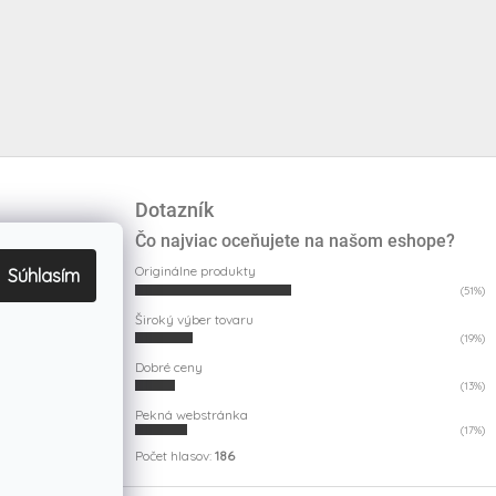
Dotazník
Čo najviac oceňujete na našom eshope?
Originálne produkty
Súhlasím
(51%)
Široký výber tovaru
(19%)
Dobré ceny
(13%)
Pekná webstránka
(17%)
Počet hlasov:
186