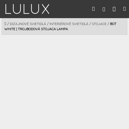
Prejsť
Nák
Hľadať
M
Prihláseni
na
obsah
koší
DOMOV
/
DIZAJNOVÉ SVIETIDLÁ
/
INTERIÉROVÉ SVIETIDLÁ
/
STOJACE
/
BOT
WHITE | TROJBODOVÁ STOJACA LAMPA