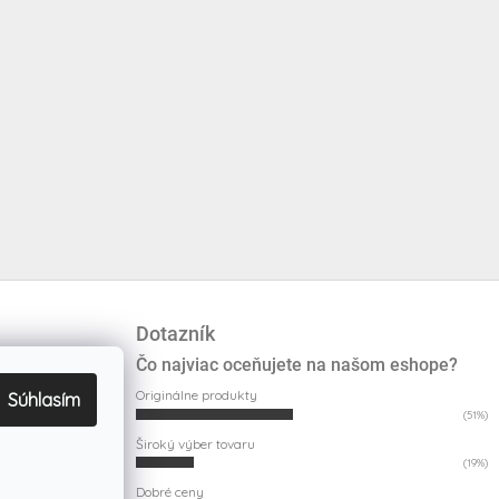
Dotazník
Čo najviac oceňujete na našom eshope?
Originálne produkty
Súhlasím
(51%)
Široký výber tovaru
(19%)
Dobré ceny