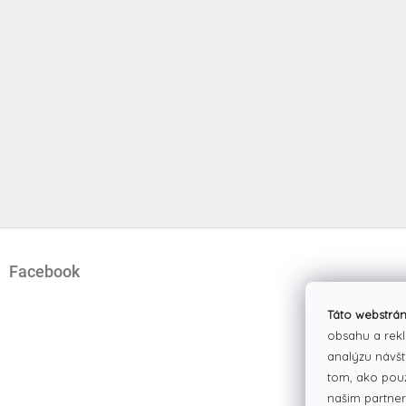
Z
á
Facebook
p
ä
t
Táto webstrán
i
obsahu a rekl
e
analýzu návšt
tom, ako pou
našim partner