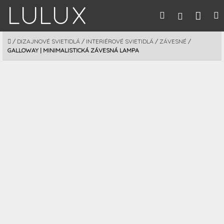
Prejsť
Nák
Hľadať
M
Prihláseni
na
obsah
koší
DOMOV
/
DIZAJNOVÉ SVIETIDLÁ
/
INTERIÉROVÉ SVIETIDLÁ
/
ZÁVESNÉ
/
GALLOWAY | MINIMALISTICKÁ ZÁVESNÁ LAMPA