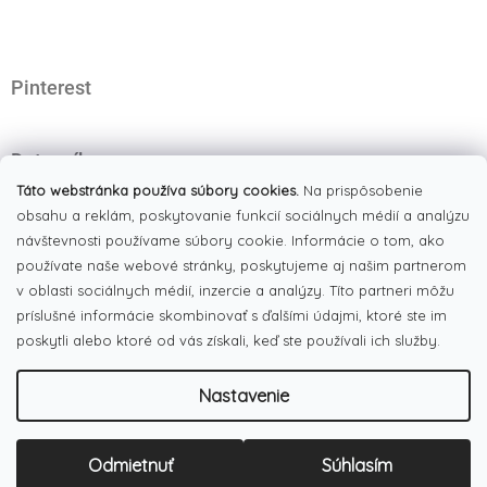
ä
t
i
e
Pinterest
Dotazník
Čo najviac oceňujete na našom eshope?
Táto webstránka používa súbory cookies.
Na prispôsobenie
obsahu a reklám, poskytovanie funkcií sociálnych médií a analýzu
Originálne produkty
(51%)
návštevnosti používame súbory cookie. Informácie o tom, ako
používate naše webové stránky, poskytujeme aj našim partnerom
Široký výber tovaru
(19%)
v oblasti sociálnych médií, inzercie a analýzy. Títo partneri môžu
Dobré ceny
príslušné informácie skombinovať s ďalšími údajmi, ktoré ste im
(13%)
poskytli alebo ktoré od vás získali, keď ste používali ich služby.
Pekná webstránka
(17%)
Nastavenie
Počet hlasov:
186
Copyright 2026
LULUX
. Všetky práva vyhradené.
Upraviť
Odmietnuť
Súhlasím
Vytvoril Shoptet