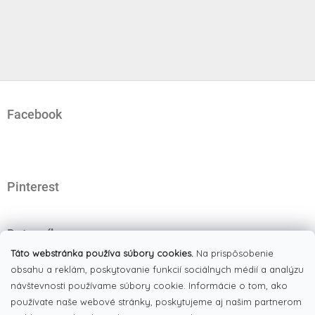
Z
á
Facebook
p
ä
t
i
e
Pinterest
Dotazník
Čo najviac oceňujete na našom eshope?
Táto webstránka používa súbory cookies.
Na prispôsobenie
obsahu a reklám, poskytovanie funkcií sociálnych médií a analýzu
Originálne produkty
(51%)
návštevnosti používame súbory cookie. Informácie o tom, ako
používate naše webové stránky, poskytujeme aj našim partnerom
Široký výber tovaru
(19%)