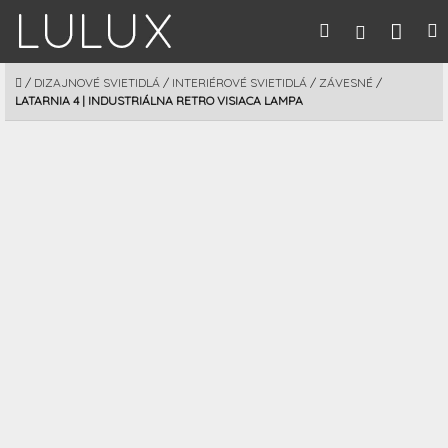
Prejsť
Nák
Hľadať
M
Prihláseni
na
obsah
koší
DOMOV
/
DIZAJNOVÉ SVIETIDLÁ
/
INTERIÉROVÉ SVIETIDLÁ
/
ZÁVESNÉ
/
LATARNIA 4 | INDUSTRIÁLNA RETRO VISIACA LAMPA