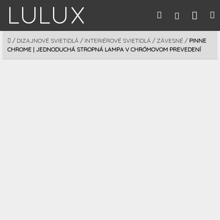
Prejsť
Nák
Hľadať
M
Prihláseni
na
obsah
koší
DOMOV
/
DIZAJNOVÉ SVIETIDLÁ
/
INTERIÉROVÉ SVIETIDLÁ
/
ZÁVESNÉ
/
PINNE
CHROME | JEDNODUCHÁ STROPNÁ LAMPA V CHRÓMOVOM PREVEDENÍ