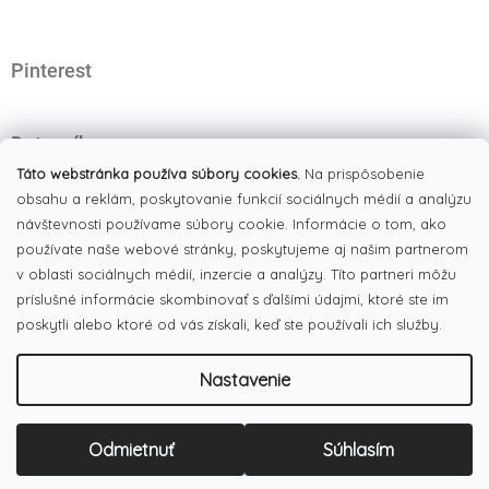
t
i
e
Pinterest
Dotazník
Čo najviac oceňujete na našom eshope?
Táto webstránka používa súbory cookies.
Na prispôsobenie
obsahu a reklám, poskytovanie funkcií sociálnych médií a analýzu
Originálne produkty
(51%)
návštevnosti používame súbory cookie. Informácie o tom, ako
používate naše webové stránky, poskytujeme aj našim partnerom
Široký výber tovaru
(19%)
v oblasti sociálnych médií, inzercie a analýzy. Títo partneri môžu
Dobré ceny
príslušné informácie skombinovať s ďalšími údajmi, ktoré ste im
(13%)
poskytli alebo ktoré od vás získali, keď ste používali ich služby.
Pekná webstránka
(17%)
Nastavenie
Počet hlasov:
186
Copyright 2026
LULUX
. Všetky práva vyhradené.
Upraviť
Odmietnuť
Súhlasím
Vytvoril Shoptet
nastavenie cookies