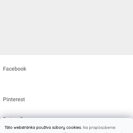
Z
á
Facebook
p
ä
t
i
e
Pinterest
Dotazník
Čo najviac oceňujete na našom eshope?
Táto webstránka používa súbory cookies.
Na prispôsobenie