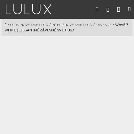
Prejsť
Nák
Hľadať
M
Prihláseni
na
obsah
koší
DOMOV
/
DIZAJNOVÉ SVIETIDLÁ
/
INTERIÉROVÉ SVIETIDLÁ
/
ZÁVESNÉ
/
WAVE 7
WHITE | ELEGANTNÉ ZÁVESNÉ SVIETIDLO