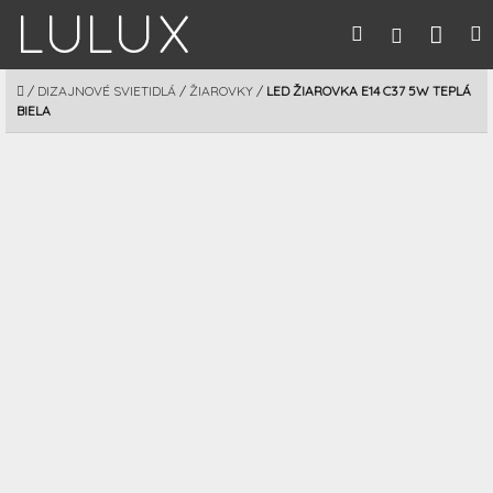
Prejsť
Nák
Hľadať
M
Prihláseni
na
obsah
koší
DOMOV
/
DIZAJNOVÉ SVIETIDLÁ
/
ŽIAROVKY
/
LED ŽIAROVKA E14 C37 5W TEPLÁ
BIELA