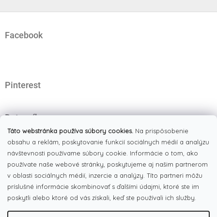
Z
á
Facebook
p
ä
t
i
e
Pinterest
Dotazník
Čo najviac oceňujete na našom eshope?
Táto webstránka používa súbory cookies.
Na prispôsobenie
obsahu a reklám, poskytovanie funkcií sociálnych médií a analýzu
Originálne produkty
návštevnosti používame súbory cookie. Informácie o tom, ako
(51%)
používate naše webové stránky, poskytujeme aj našim partnerom
Široký výber tovaru
(19%)
v oblasti sociálnych médií, inzercie a analýzy. Títo partneri môžu
Dobré ceny
príslušné informácie skombinovať s ďalšími údajmi, ktoré ste im
(13%)
poskytli alebo ktoré od vás získali, keď ste používali ich služby.
Pekná webstránka
(17%)