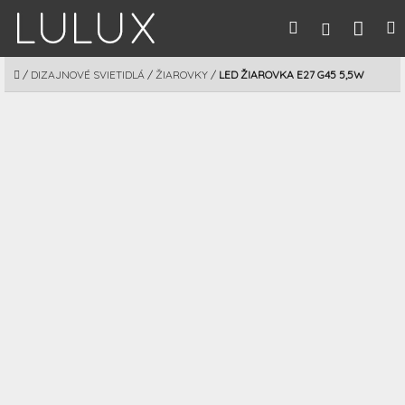
Prejsť
Nák
Hľadať
M
Prihláseni
na
obsah
koší
DOMOV
/
DIZAJNOVÉ SVIETIDLÁ
/
ŽIAROVKY
/
LED ŽIAROVKA E27 G45 5,5W