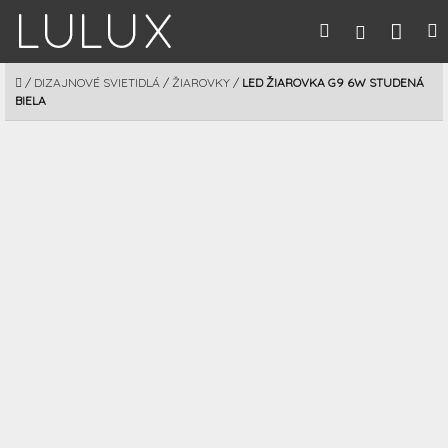
Prejsť
Nák
Hľadať
M
Prihláseni
na
obsah
koší
DOMOV
/
DIZAJNOVÉ SVIETIDLÁ
/
ŽIAROVKY
/
LED ŽIAROVKA G9 6W STUDENÁ
BIELA