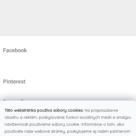
Z
á
Facebook
p
ä
t
i
e
Pinterest
Dotazník
Čo najviac oceňujete na našom eshope?
Táto webstránka používa súbory cookies.
Na prispôsobenie
obsahu a reklám, poskytovanie funkcií sociálnych médií a analýzu
Originálne produkty
(51%)
návštevnosti používame súbory cookie. Informácie o tom, ako
používate naše webové stránky, poskytujeme aj našim partnerom
Široký výber tovaru