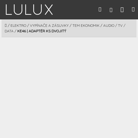
Prejsť
Nák
Hľadať
M
Prihláseni
na
obsah
koší
DOMOV
/
ELEKTRO
/
VYPÍNAČE A ZÁSUVKY
/
TEM EKONOMIK
/
AUDIO / TV /
DATA
/
KE46 | ADAPTÉR KS DVOJITÝ