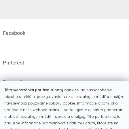
Z
á
Facebook
p
ä
t
i
e
Pinterest
Dotazník
Čo najviac oceňujete na našom eshope?
Táto webstránka používa súbory cookies.
Na prispôsobenie
obsahu a reklám, poskytovanie funkcií sociálnych médií a analýzu
Originálne produkty
(51%)
návštevnosti používame súbory cookie. Informácie o tom, ako
používate naše webové stránky, poskytujeme aj našim partnerom
Široký výber tovaru
(19%)
v oblasti sociálnych médií, inzercie a analýzy. Títo partneri môžu
Dobré ceny
príslušné informácie skombinovať s ďalšími údajmi, ktoré ste im
(13%)