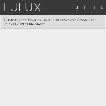
Prejsť
Nák
Hľadať
M
Prihláseni
na
obsah
koší
DOMOV
/
ELEKTRO
/
VYPÍNAČE A ZÁSUVKY
/
TEM EKONOMIK
/
AUDIO / TV /
DATA
/
PE21 | KRYT KS DVOJITÝ