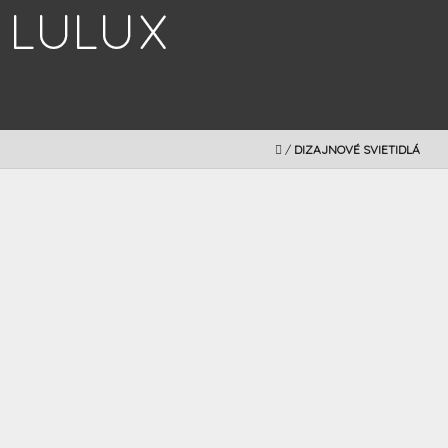
Prejsť
na
obsah
DOMOV
/
DIZAJNOVÉ SVIETIDLÁ