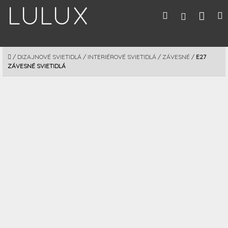
Prejsť
Nák
Hľadať
M
Prihláseni
na
obsah
koší
DOMOV
/
DIZAJNOVÉ SVIETIDLÁ
/
INTERIÉROVÉ SVIETIDLÁ
/
ZÁVESNÉ
/
E27
ZÁVESNÉ SVIETIDLÁ