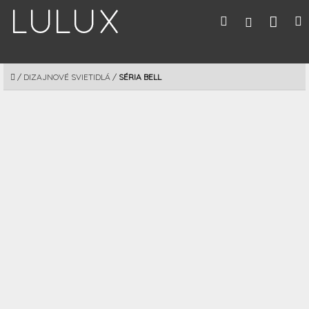
Prejsť
Nák
Hľadať
M
Prihláseni
na
obsah
koší
DOMOV
/
DIZAJNOVÉ SVIETIDLÁ
/
SÉRIA BELL