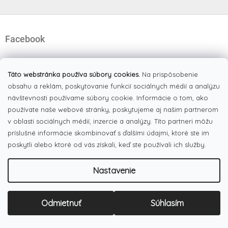
Z
á
Facebook
p
ä
t
i
Táto webstránka používa súbory cookies.
Na prispôsobenie
e
obsahu a reklám, poskytovanie funkcií sociálnych médií a analýzu
Pinterest
návštevnosti používame súbory cookie. Informácie o tom, ako
používate naše webové stránky, poskytujeme aj našim partnerom
v oblasti sociálnych médií, inzercie a analýzy. Títo partneri môžu
Dotazník
príslušné informácie skombinovať s ďalšími údajmi, ktoré ste im
Čo najviac oceňujete na našom eshope?
poskytli alebo ktoré od vás získali, keď ste používali ich služby.
Originálne produkty
(51%)
Nastavenie
Široký výber tovaru
(19%)
Dobré ceny
Odmietnuť
Súhlasím
(13%)
Pekná webstránka
(17%)