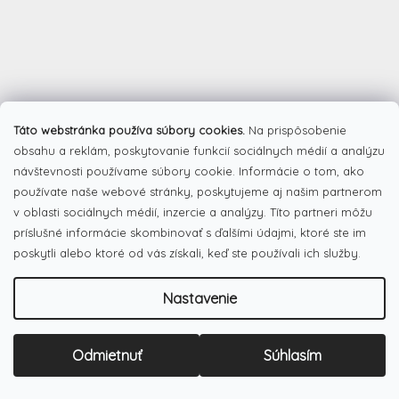
Táto webstránka používa súbory cookies.
Na prispôsobenie
obsahu a reklám, poskytovanie funkcií sociálnych médií a analýzu
návštevnosti používame súbory cookie. Informácie o tom, ako
používate naše webové stránky, poskytujeme aj našim partnerom
v oblasti sociálnych médií, inzercie a analýzy. Títo partneri môžu
príslušné informácie skombinovať s ďalšími údajmi, ktoré ste im
Z
poskytli alebo ktoré od vás získali, keď ste používali ich služby.
á
Facebook
p
ä
Nastavenie
t
i
e
Odmietnuť
Súhlasím
Pinterest