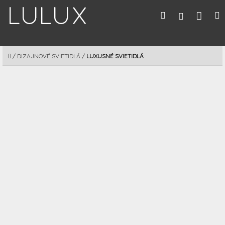
Prejsť
Nák
Hľadať
M
Prihláseni
na
obsah
koší
DOMOV
/
DIZAJNOVÉ SVIETIDLÁ
/
LUXUSNÉ SVIETIDLÁ