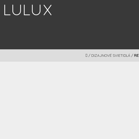
Prejsť
na
obsah
DOMOV
/
DIZAJNOVÉ SVIETIDLÁ
/
RE