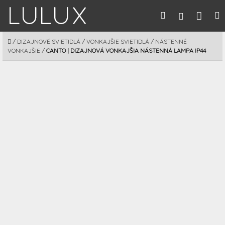
Prejsť
Nák
Hľadať
M
Prihláseni
na
obsah
koší
DOMOV
/
DIZAJNOVÉ SVIETIDLÁ
/
VONKAJŠIE SVIETIDLÁ
/
NÁSTENNÉ
VONKAJŠIE
/
CANTO | DIZAJNOVÁ VONKAJŠIA NÁSTENNÁ LAMPA IP44