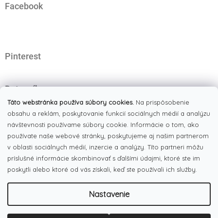
Facebook
p
ä
t
i
e
Pinterest
Dotazník
Čo najviac oceňujete na našom eshope?
Táto webstránka používa súbory cookies.
Na prispôsobenie
obsahu a reklám, poskytovanie funkcií sociálnych médií a analýzu
Originálne produkty
(51%)
návštevnosti používame súbory cookie. Informácie o tom, ako
používate naše webové stránky, poskytujeme aj našim partnerom
Široký výber tovaru
(19%)
v oblasti sociálnych médií, inzercie a analýzy. Títo partneri môžu
Dobré ceny
príslušné informácie skombinovať s ďalšími údajmi, ktoré ste im
(13%)
poskytli alebo ktoré od vás získali, keď ste používali ich služby.
Pekná webstránka
(17%)
Nastavenie
Počet hlasov:
186