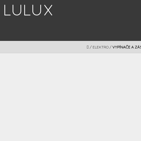
Prejsť
na
obsah
DOMOV
/
ELEKTRO
/
VYPÍNAČE A ZÁ