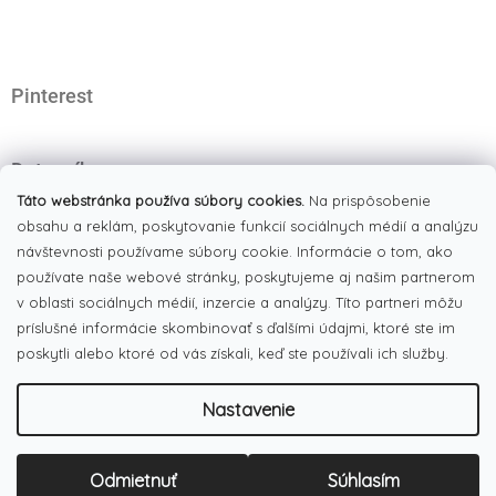
ä
t
i
e
Pinterest
Dotazník
Čo najviac oceňujete na našom eshope?
Táto webstránka používa súbory cookies.
Na prispôsobenie
obsahu a reklám, poskytovanie funkcií sociálnych médií a analýzu
Originálne produkty
návštevnosti používame súbory cookie. Informácie o tom, ako
(51%)
používate naše webové stránky, poskytujeme aj našim partnerom
Široký výber tovaru
(19%)
v oblasti sociálnych médií, inzercie a analýzy. Títo partneri môžu
Dobré ceny
príslušné informácie skombinovať s ďalšími údajmi, ktoré ste im
(13%)
poskytli alebo ktoré od vás získali, keď ste používali ich služby.
Pekná webstránka
(17%)
Nastavenie
Počet hlasov:
186
Copyright 2026
LULUX
. Všetky práva vyhradené.
Upraviť
Odmietnuť
Súhlasím
Vytvoril Shoptet