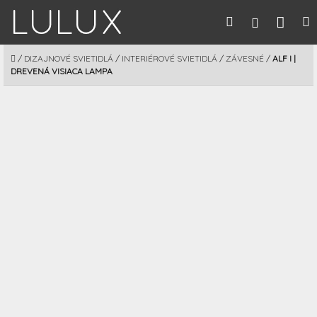
Prejsť
Nák
Hľadať
M
Prihláseni
na
obsah
koší
DOMOV
/
DIZAJNOVÉ SVIETIDLÁ
/
INTERIÉROVÉ SVIETIDLÁ
/
ZÁVESNÉ
/
ALF I |
DREVENÁ VISIACA LAMPA