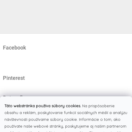
Z
á
Facebook
p
ä
t
i
e
Pinterest
Dotazník
Čo najviac oceňujete na našom eshope?
Táto webstránka používa súbory cookies.
Na prispôsobenie
obsahu a reklám, poskytovanie funkcií sociálnych médií a analýzu
Originálne produkty
návštevnosti používame súbory cookie. Informácie o tom, ako
(51%)
používate naše webové stránky, poskytujeme aj našim partnerom
Široký výber tovaru
(19%)