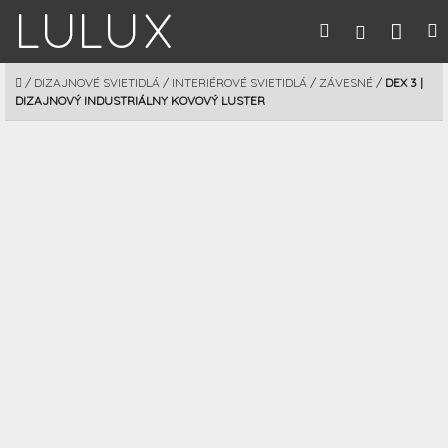
Prejsť
Nák
Hľadať
M
Prihláseni
na
obsah
koší
DOMOV
/
DIZAJNOVÉ SVIETIDLÁ
/
INTERIÉROVÉ SVIETIDLÁ
/
ZÁVESNÉ
/
DEX 3 |
DIZAJNOVÝ INDUSTRIÁLNY KOVOVÝ LUSTER