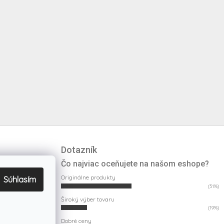
Dotazník
Čo najviac oceňujete na našom eshope?
Originálne produkty
Súhlasím
(51%)
Široký výber tovaru
(19%)
Dobré ceny