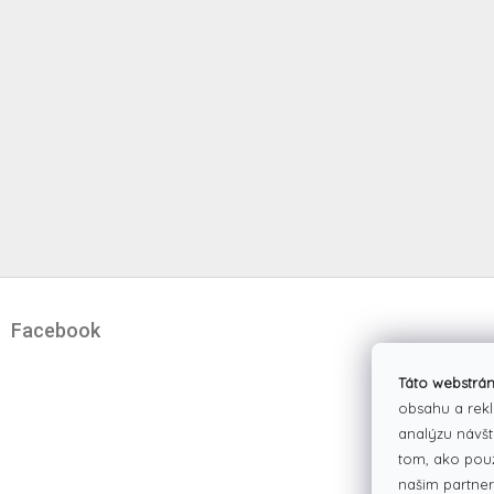
Z
á
Facebook
p
ä
t
Táto webstrán
i
obsahu a rekl
e
analýzu návšt
tom, ako pou
našim partner