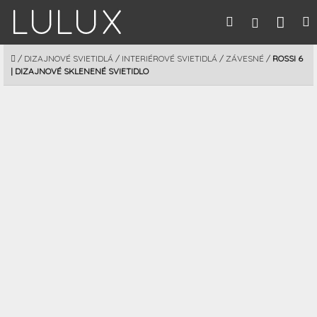
Prejsť
Nák
Hľadať
M
Prihláseni
na
obsah
koší
DOMOV
/
DIZAJNOVÉ SVIETIDLÁ
/
INTERIÉROVÉ SVIETIDLÁ
/
ZÁVESNÉ
/
ROSSI 6
| DIZAJNOVÉ SKLENENÉ SVIETIDLO