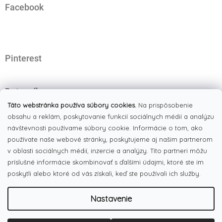
Facebook
p
ä
t
i
e
Pinterest
Dotazník
Čo najviac oceňujete na našom eshope?
Táto webstránka používa súbory cookies.
Na prispôsobenie
obsahu a reklám, poskytovanie funkcií sociálnych médií a analýzu
Originálne produkty
(51%)
návštevnosti používame súbory cookie. Informácie o tom, ako
používate naše webové stránky, poskytujeme aj našim partnerom
Široký výber tovaru
(19%)
v oblasti sociálnych médií, inzercie a analýzy. Títo partneri môžu
Dobré ceny
príslušné informácie skombinovať s ďalšími údajmi, ktoré ste im
(13%)
poskytli alebo ktoré od vás získali, keď ste používali ich služby.
Pekná webstránka
(17%)
Nastavenie
Počet hlasov:
186