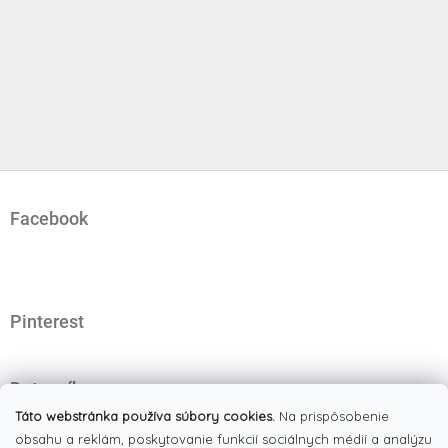
Z
á
Facebook
p
ä
t
i
e
Pinterest
Dotazník
Čo najviac oceňujete na našom eshope?
Táto webstránka používa súbory cookies.
Na prispôsobenie
obsahu a reklám, poskytovanie funkcií sociálnych médií a analýzu
Originálne produkty