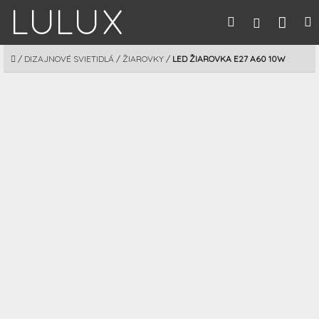
Prejsť
Nák
Hľadať
M
Prihláseni
na
obsah
koší
DOMOV
/
DIZAJNOVÉ SVIETIDLÁ
/
ŽIAROVKY
/
LED ŽIAROVKA E27 A60 10W