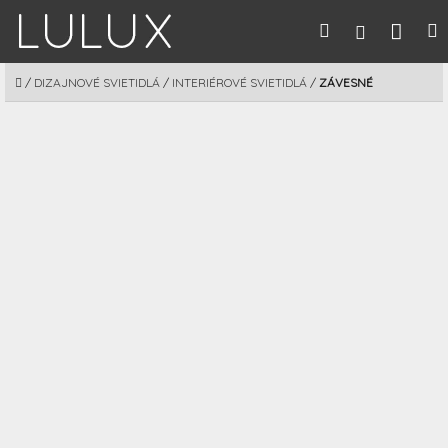
Prejsť
Nák
Hľadať
M
Prihláseni
na
obsah
koší
DOMOV
/
DIZAJNOVÉ SVIETIDLÁ
/
INTERIÉROVÉ SVIETIDLÁ
/
ZÁVESNÉ