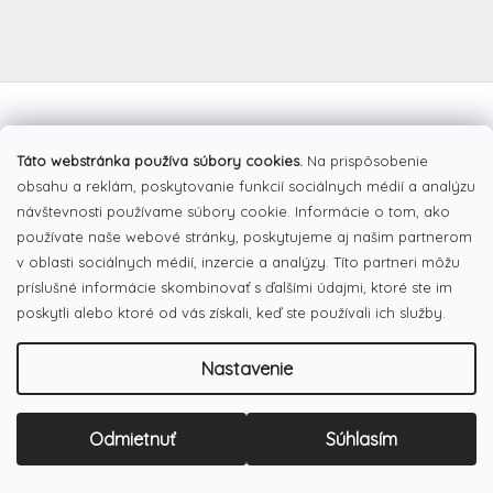
Z
á
Facebook
p
Táto webstránka používa súbory cookies.
Na prispôsobenie
ä
t
obsahu a reklám, poskytovanie funkcií sociálnych médií a analýzu
i
návštevnosti používame súbory cookie. Informácie o tom, ako
e
používate naše webové stránky, poskytujeme aj našim partnerom
Pinterest
v oblasti sociálnych médií, inzercie a analýzy. Títo partneri môžu
príslušné informácie skombinovať s ďalšími údajmi, ktoré ste im
poskytli alebo ktoré od vás získali, keď ste používali ich služby.
Dotazník
Čo najviac oceňujete na našom eshope?
Nastavenie
Originálne produkty
(51%)
Široký výber tovaru
Odmietnuť
Súhlasím
(19%)
Dobré ceny